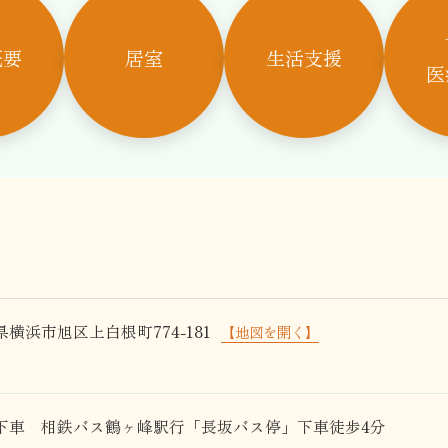
概要
居室
生活支援
医
横浜市旭区上白根町774-181
【地図を開く】
」下車 相鉄バス鶴ヶ峰駅行「長坂バス停」下車徒歩4分