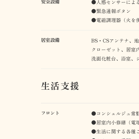
安全設備
●人感センサーによ
●緊急通報ボタン
●電磁調理器（火を
居室設備
BS・CSアンテナ
クローゼット、居室
洗面化粧台、浴室、
生活支援
フロント
●コンシェルジュ常
●居室内小修繕（電
●生活に関する各種