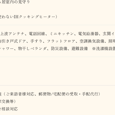
る居室内の見守り
使わないIHクッキングヒーター）
、地上波アンテナ、電話回線、ミニキッチン、電気給湯器、玄関
内引き戸式ドア、手すり、フラットフロア、空調換気設備、照
シャワー、物干しベランダ、防災設備、避難設備 ※洗濯機設
駐（ご来訪者様対応、郵便物/宅配便の受取・手配代行）
球交換等）
ご相談対応